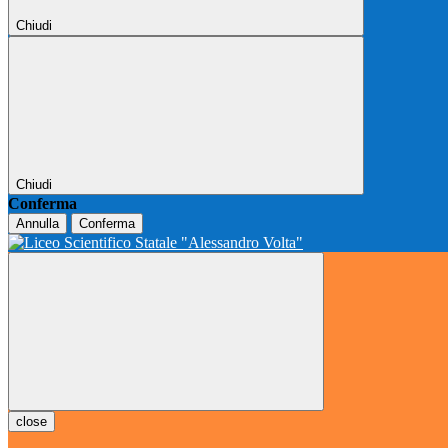
Chiudi
Chiudi
Conferma
Annulla
Conferma
close