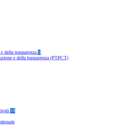
 e della trasparenza
1
ruzione e della trasparenza (PTPCT)
tività
18
stionale