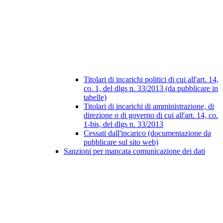
Titolari di incarichi politici di cui all'art. 14,
co. 1, del dlgs n. 33/2013 (da pubblicare in
tabelle)
Titolari di incarichi di amministrazione, di
direzione o di governo di cui all'art. 14, co.
1-bis, del dlgs n. 33/2013
Cessati dall'incarico (documentazione da
pubblicare sul sito web)
Sanzioni per mancata comunicazione dei dati