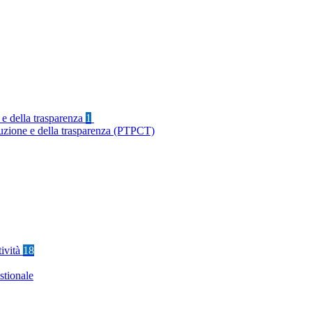
 e della trasparenza
1
ruzione e della trasparenza (PTPCT)
tività
18
stionale