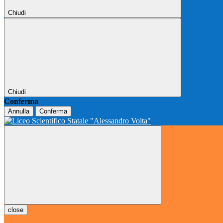
Chiudi
Chiudi
Conferma
Annulla
Conferma
close