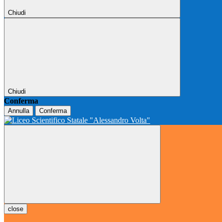
Chiudi
Chiudi
Conferma
Annulla
Conferma
close