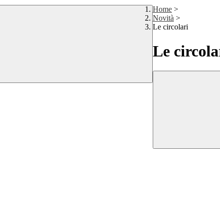
Home
>
Novità
>
Le circolari
Le circola