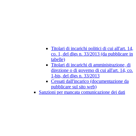
Titolari di incarichi politici di cui all'art. 14,
co. 1, del dlgs n. 33/2013 (da pubblicare in
tabelle)
Titolari di incarichi di amministrazione, di
direzione o di governo di cui all'art. 14, co.
1-bis, del dlgs n. 33/2013
Cessati dall'incarico (documentazione da
pubblicare sul sito web)
Sanzioni per mancata comunicazione dei dati