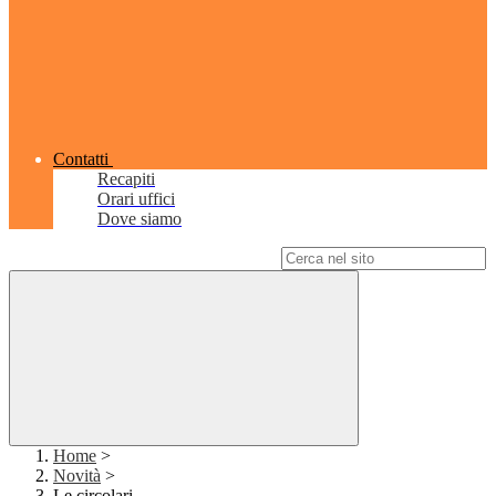
Contatti
Recapiti
Orari uffici
Dove siamo
Campo di ricerca per le pagine del sito
Home
>
Novità
>
Le circolari