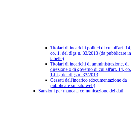
Titolari di incarichi politici di cui all'art. 14,
co. 1, del dlgs n. 33/2013 (da pubblicare in
tabelle)
Titolari di incarichi di amministrazione, di
direzione o di governo di cui all'art. 14, co.
1-bis, del dlgs n. 33/2013
Cessati dall'incarico (documentazione da
pubblicare sul sito web)
Sanzioni per mancata comunicazione dei dati