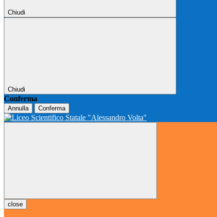
Chiudi
Chiudi
Conferma
Annulla
Conferma
close