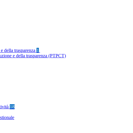
 e della trasparenza
1
ruzione e della trasparenza (PTPCT)
tività
18
stionale