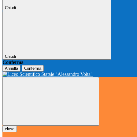
Chiudi
Chiudi
Conferma
Annulla
Conferma
close