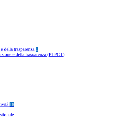
 e della trasparenza
1
ruzione e della trasparenza (PTPCT)
tività
18
stionale