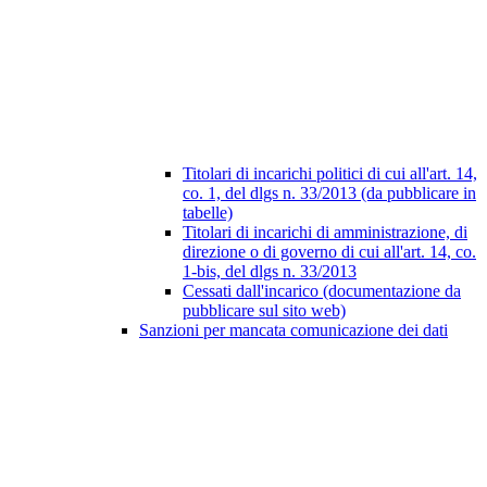
Titolari di incarichi politici di cui all'art. 14,
co. 1, del dlgs n. 33/2013 (da pubblicare in
tabelle)
Titolari di incarichi di amministrazione, di
direzione o di governo di cui all'art. 14, co.
1-bis, del dlgs n. 33/2013
Cessati dall'incarico (documentazione da
pubblicare sul sito web)
Sanzioni per mancata comunicazione dei dati