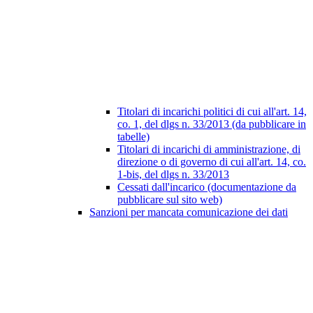
Titolari di incarichi politici di cui all'art. 14,
co. 1, del dlgs n. 33/2013 (da pubblicare in
tabelle)
Titolari di incarichi di amministrazione, di
direzione o di governo di cui all'art. 14, co.
1-bis, del dlgs n. 33/2013
Cessati dall'incarico (documentazione da
pubblicare sul sito web)
Sanzioni per mancata comunicazione dei dati