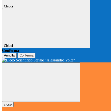
Chiudi
Chiudi
Conferma
Annulla
Conferma
close