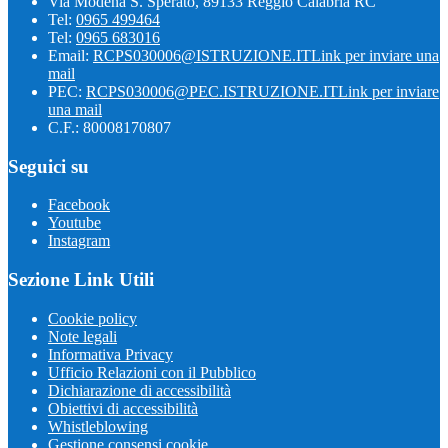
Via Modena S. Sperato, 89133 Reggio Calabria RC
Tel:
0965 499464
Tel:
0965 683016
Email:
RCPS030006@ISTRUZIONE.IT
Link per inviare una
mail
PEC:
RCPS030006@PEC.ISTRUZIONE.IT
Link per inviare
una mail
C.F.: 80008170807
Seguici su
Facebook
Youtube
Instagram
Sezione Link Utili
Cookie policy
Note legali
Informativa Privacy
Ufficio Relazioni con il Pubblico
Dichiarazione di accessibilità
Obiettivi di accessibilità
Whistleblowing
Gestione consensi cookie