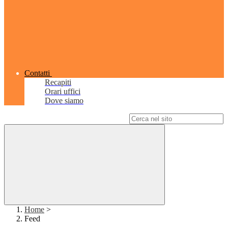
Contatti
Recapiti
Orari uffici
Dove siamo
Campo di ricerca per le pagine del sito
Home
>
Feed