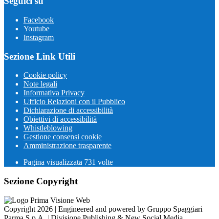
Seguici su
Facebook
Youtube
Instagram
Sezione Link Utili
Cookie policy
Note legali
Informativa Privacy
Ufficio Relazioni con il Pubblico
Dichiarazione di accessibilità
Obiettivi di accessibilità
Whistleblowing
Gestione consensi cookie
Amministrazione trasparente
Pagina visualizzata
731
volte
Sezione Copyright
Copyright 2026 | Engineered and powered by Gruppo Spaggiari
Parma S.p.A. | Divisione Publishing & New Social Media