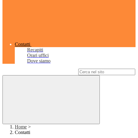
Contatti
Recapiti
Orari uffici
Dove siamo
Campo di ricerca per le pagine del sito
Home
>
Contatti