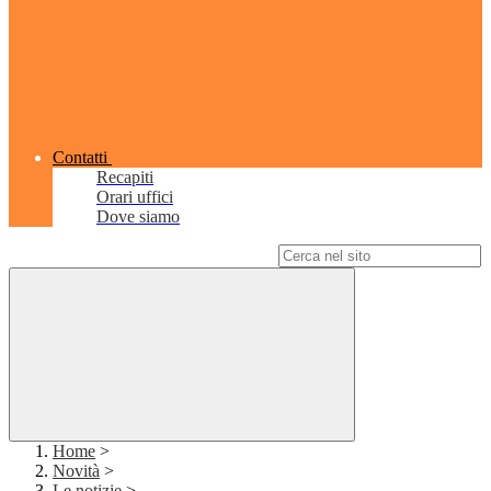
Contatti
Recapiti
Orari uffici
Dove siamo
Campo di ricerca per le pagine del sito
Home
>
Novità
>
Le notizie
>