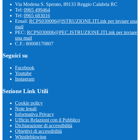
Via Modena S. Sperato, 89133 Reggio Calabria RC
Tel:
0965 499464
Tel:
0965 683016
Email:
RCPS030006@ISTRUZIONE.IT
Link per inviare una
mail
PEC:
RCPS030006@PEC.ISTRUZIONE.IT
Link per inviare
una mail
C.F.: 80008170807
Seguici su
Facebook
Youtube
Instagram
Sezione Link Utili
Cookie policy
Note legali
Informativa Privacy
Ufficio Relazioni con il Pubblico
Dichiarazione di accessibilità
Obiettivi di accessibilità
Whistleblowing