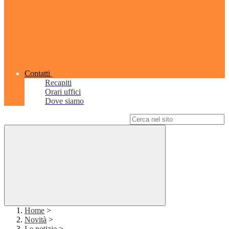
Contatti
Recapiti
Orari uffici
Dove siamo
Campo di ricerca per le pagine del sito
Home
>
Novità
>
Le notizie
>