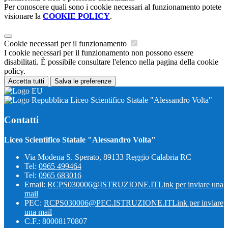
Per conoscere quali sono i cookie necessari al funzionamento potete
visionare la
COOKIE POLICY
.
Cookie necessari per il funzionamento
I cookie necessari per il funzionamento non possono essere
disabilitati. È possibile consultare l'elenco nella pagina della cookie
policy.
Accetta tutti
Salva le preferenze
Liceo Scientifico Statale "Alessandro Volta"
Contatti
Liceo Scientifico Statale "Alessandro Volta"
Via Modena S. Sperato, 89133 Reggio Calabria RC
Tel:
0965 499464
Tel:
0965 683016
Email:
RCPS030006@ISTRUZIONE.IT
Link per inviare una
mail
PEC:
RCPS030006@PEC.ISTRUZIONE.IT
Link per inviare
una mail
C.F.: 80008170807