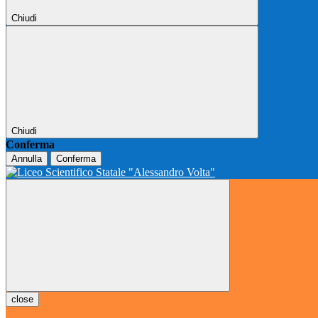
Chiudi
Chiudi
Conferma
Annulla
Conferma
close