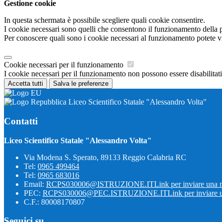
Gestione cookie
In questa schermata è possibile scegliere quali cookie consentire.
I cookie necessari sono quelli che consentono il funzionamento della pi
Per conoscere quali sono i cookie necessari al funzionamento potete v
Cookie necessari per il funzionamento
I cookie necessari per il funzionamento non possono essere disabilitati.
Accetta tutti
Salva le preferenze
Liceo Scientifico Statale "Alessandro Volta"
Contatti
Liceo Scientifico Statale "Alessandro Volta"
Via Modena S. Sperato, 89133 Reggio Calabria RC
Tel:
0965 499464
Tel:
0965 683016
Email:
RCPS030006@ISTRUZIONE.IT
Link per inviare una 
PEC:
RCPS030006@PEC.ISTRUZIONE.IT
Link per inviare 
C.F.: 80008170807
Seguici su