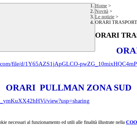
Home
>
Novità
>
Le notizie
>
ORARI TRASPORTI a
ORARI TRASP
ORA
ogle.com/file/d/1Y65AZS1jApGLCO-pwZG_10mixHQC4mP9
ORARI
PULLMAN
ZONA SUD
jTF_ymKuXX42hHVi/view?usp=sharing
kie necessari al funzionamento ed utili alle finalità illustrate nella
COO