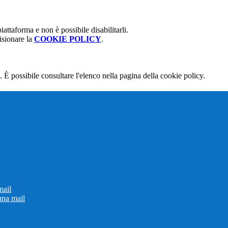
attaforma e non è possibile disabilitarli.
isionare la
COOKIE POLICY
.
 È possibile consultare l'elenco nella pagina della cookie policy.
mail
una mail