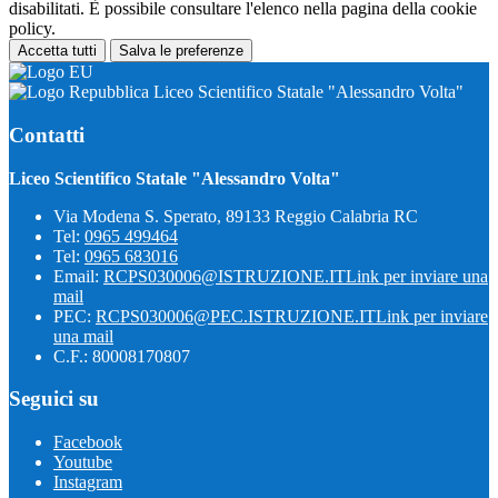
disabilitati. È possibile consultare l'elenco nella pagina della cookie
policy.
Accetta tutti
Salva le preferenze
Liceo Scientifico Statale "Alessandro Volta"
Contatti
Liceo Scientifico Statale "Alessandro Volta"
Via Modena S. Sperato, 89133 Reggio Calabria RC
Tel:
0965 499464
Tel:
0965 683016
Email:
RCPS030006@ISTRUZIONE.IT
Link per inviare una
mail
PEC:
RCPS030006@PEC.ISTRUZIONE.IT
Link per inviare
una mail
C.F.: 80008170807
Seguici su
Facebook
Youtube
Instagram