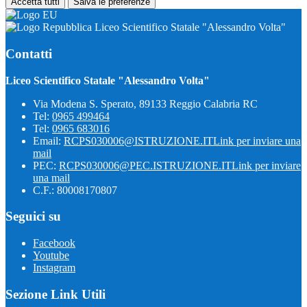
Accetta tutti
Salva le preferenze
Liceo Scientifico Statale "Alessandro Volta"
Contatti
Liceo Scientifico Statale "Alessandro Volta"
Via Modena S. Sperato, 89133 Reggio Calabria RC
Tel:
0965 499464
Tel:
0965 683016
Email:
RCPS030006@ISTRUZIONE.IT
Link per inviare una
mail
PEC:
RCPS030006@PEC.ISTRUZIONE.IT
Link per inviare
una mail
C.F.: 80008170807
Seguici su
Facebook
Youtube
Instagram
Sezione Link Utili