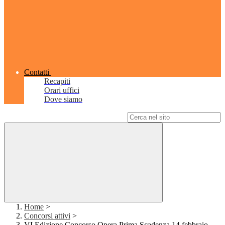
Contatti
Recapiti
Orari uffici
Dove siamo
Campo di ricerca per le pagine del sito
Home
>
Concorsi attivi
>
VI Edizione Concorso Opera Prima Scadenza 14 febbraio