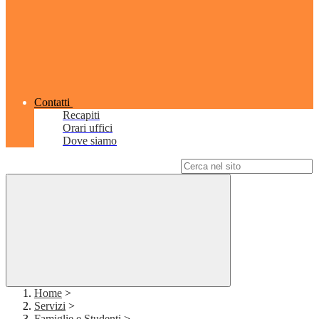
Contatti
Recapiti
Orari uffici
Dove siamo
Campo di ricerca per le pagine del sito
Home
>
Servizi
>
Famiglie e Studenti
>