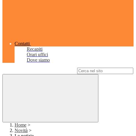
Contatti
Recapiti
Orari uffici
Dove siamo
Campo di ricerca per le pagine del sito
Home
>
Novità
>
Le notizie