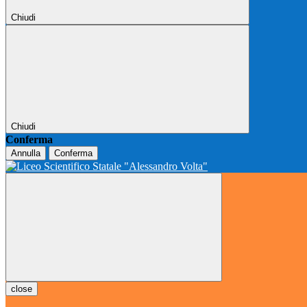
Chiudi
Chiudi
Conferma
Annulla
Conferma
close