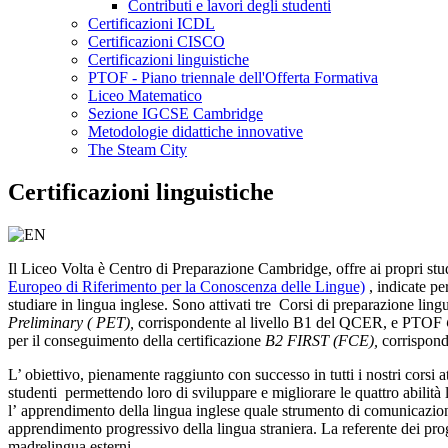
Contributi e lavori degli studenti
Certificazioni ICDL
Certificazioni CISCO
Certificazioni linguistiche
PTOF - Piano triennale dell'Offerta Formativa
Liceo Matematico
Sezione IGCSE Cambridge
Metodologie didattiche innovative
The Steam City
Certificazioni linguistiche
Il Liceo Volta è Centro di Preparazione Cambridge, offre ai propri stu
Europeo di Riferimento per la Conoscenza delle Lingue)
, indicat
e pe
studiare in lingua inglese.
Sono attivati tre Corsi di preparazione ling
Preliminary ( PET),
corrispondente al livello B1 del QCER, e PTOF
per il conseguimento della certificazione
B2 FIRST (FCE),
corrispond
L’ obiettivo, pienamente raggiunto con successo in tutti i nostri corsi a
studenti permettendo loro di sviluppare e migliorare le quattro abilità 
l’
apprendimento della lingua inglese quale strumento di comunicazione
apprendimento progressivo della lingua straniera. La referente dei pro
madrelingua esterni.