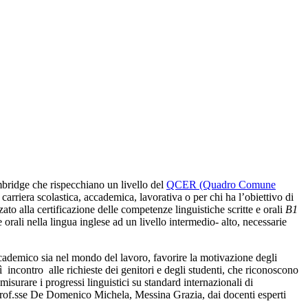
mbridge che rispecchiano un livello del
QCER (Quadro Comune
r
carriera scolastica, accademica, lavorativa o per chi ha l’obiettivo di
zzato alla certificazione delle competenze linguistiche scritte e orali
B1
 orali nella lingua inglese ad un livello intermedio- alto, necessarie
o accademico sia nel mondo del lavoro, favorire la motivazione degli
ì incontro alle richieste dei genitori e degli studenti, che riconoscono
 misurare i progressi linguistici su standard internazionali di
i prof.sse De Domenico Michela, Messina Grazia, dai docenti esperti