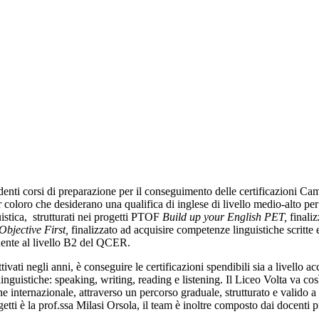
denti corsi di preparazione per il conseguimento delle certificazioni Ca
r coloro che
desiderano una qualifica di inglese di livello medio-alto
pe
uistica, strutturati nei progetti PTOF
Build up your English PET,
finali
Objective First,
finalizzato ad acquisire competenze linguistiche scritte e
ente al livello B2 del QCER.
ttivati negli anni, è conseguire le certificazioni spendibili sia a livell
linguistiche:
speaking, writing, reading e listening.
Il Liceo Volta va cos
 internazionale, attraverso
un percorso graduale,
strutturato e valido a
getti è la prof.ssa Milasi Orsola, il team è inoltre composto dai docent