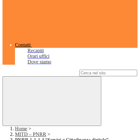
Contatti
Recapiti
Orari uffici
Dove siamo
Campo di ricerca per le pagine del sito
Home
>
MITD – PNRR
>
PNRR 1-1-1.4 “Servizi e Cittadinanza digitale”