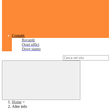
Contatti
Recapiti
Orari uffici
Dove siamo
Campo di ricerca per le pagine del sito
Home
>
Altre info